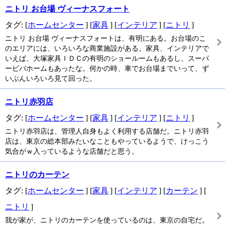
ニトリ お台場 ヴィーナスフォート
タグ: [
ホームセンター
] [
家具
] [
インテリア
] [
ニトリ
]
ニトリ お台場 ヴィーナスフォートは、有明にある。お台場のこ
のエリアには、いろいろな商業施設がある。家具、インテリアで
いえば、大塚家具ＩＤＣの有明のショールームもあるし、スーパ
ービバホームもあったな。何かの時、車でお台場までいって、ず
いぶんいろいろ見て回った。
ニトリ赤羽店
タグ: [
ホームセンター
] [
家具
] [
インテリア
] [
ニトリ
]
ニトリ赤羽店は、管理人自身もよく利用する店舗だ。ニトリ赤羽
店は、東京の総本部みたいなこともやっているようで、けっこう
気合がｗ入っているような店舗だと思う。
ニトリのカーテン
タグ: [
ホームセンター
] [
家具
] [
インテリア
] [
カーテン
] [
ニトリ
]
我が家が、ニトリのカーテンを使っているのは、東京の自宅だ。