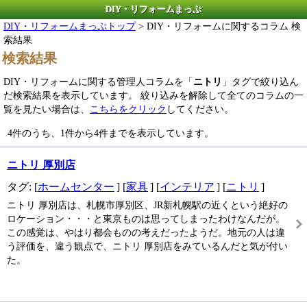
DIY・リフォームまっぷ
DIY・リフォームまっぷトップ
> DIY・リフォームに関するコラム 検
索結果
検索結果
DIY・リフォームに関する管理人コラムを「
ニトリ
」タグで絞り込ん
だ検索結果を表示しています。 絞り込みを解除して全てのコラムの一
覧を見たい場合は、
こちらをクリック
してください。
4件のうち、1件から4件までを表示しています。
ニトリ 厚別店
タグ: [
ホームセンター
] [
家具
] [
インテリア
] [
ニトリ
]
ニトリ 厚別店は、札幌市厚別区、JR新札幌駅の近くという絶好の
ロケーション・・・と東京ものは思ってしまったわけなんだが。
この感覚は、やはり都会ものの考えだったようだ。地元の人は違
う評価を、違う観点で、ニトリ 厚別店をみているんだと気が付い
た。