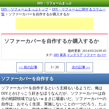
DIY・リフォームまっぷ
DIY・リフォームまっぷトップ
>
DIY・リフォームに関するコラム一
覧
> ソファーカバーを自作するか購入するか
ソファーカバーを自作するか購入するか
最終更新:
2014/03/24 09:45
タグ:
DIY
家具
インテリア
ソファー
カバー
<< 前の記事
3 / 20
次の記事 >>
ソファーカバーを自作する
ソファーカバーを自作するという主婦もいるようだ。俺は
DIYとかけっこう好きなほうなんだが、ソファーカバーは自
分の戦闘領域ではないｗまさに場違いだ。ソファーカバーの
自作は、おそらく生涯、実施しないことの一つだろう。たぶ