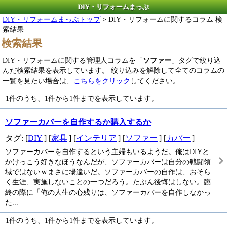
DIY・リフォームまっぷ
DIY・リフォームまっぷトップ
> DIY・リフォームに関するコラム 検
索結果
検索結果
DIY・リフォームに関する管理人コラムを「
ソファー
」タグで絞り込
んだ検索結果を表示しています。 絞り込みを解除して全てのコラムの
一覧を見たい場合は、
こちらをクリック
してください。
1件のうち、1件から1件までを表示しています。
ソファーカバーを自作するか購入するか
タグ: [
DIY
] [
家具
] [
インテリア
] [
ソファー
] [
カバー
]
ソファーカバーを自作するという主婦もいるようだ。俺はDIYと
かけっこう好きなほうなんだが、ソファーカバーは自分の戦闘領
域ではないｗまさに場違いだ。ソファーカバーの自作は、おそら
く生涯、実施しないことの一つだろう。たぶん後悔はしない。臨
終の際に「俺の人生の心残りは、ソファーカバーを自作しなかっ
た...
1件のうち、1件から1件までを表示しています。